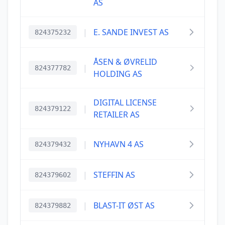
AS
|
E. SANDE INVEST AS
824375232
ÅSEN & ØVRELID
|
824377782
HOLDING AS
DIGITAL LICENSE
|
824379122
RETAILER AS
|
NYHAVN 4 AS
824379432
|
STEFFIN AS
824379602
|
BLAST-IT ØST AS
824379882