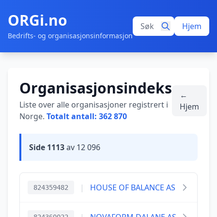
ORGi.no
Hjem
Bedrifts- og organisasjonsinformasjon
Organisasjonsindeks
←
Liste over alle organisasjoner registrert i
Hjem
Norge.
Totalt antall: 362 870
Side 1113
av 12 096
|
HOUSE OF BALANCE AS
824359482