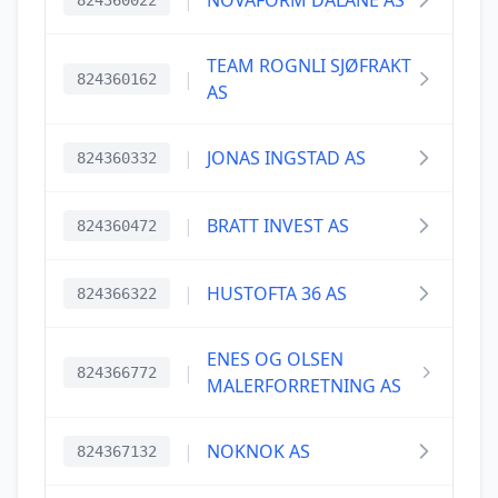
|
NOVAFORM DALANE AS
824360022
TEAM ROGNLI SJØFRAKT
|
824360162
AS
|
JONAS INGSTAD AS
824360332
|
BRATT INVEST AS
824360472
|
HUSTOFTA 36 AS
824366322
ENES OG OLSEN
|
824366772
MALERFORRETNING AS
|
NOKNOK AS
824367132