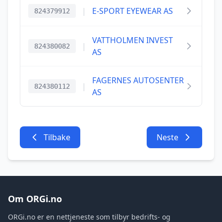
|
E-SPORT EYEWEAR AS
824379912
VATTHOLMEN INVEST
|
824380082
AS
FAGERNES AUTOSENTER
|
824380112
AS
Tilbake
Neste
Om ORGi.no
ORGi.no er en nettjeneste som tilbyr bedrifts- og