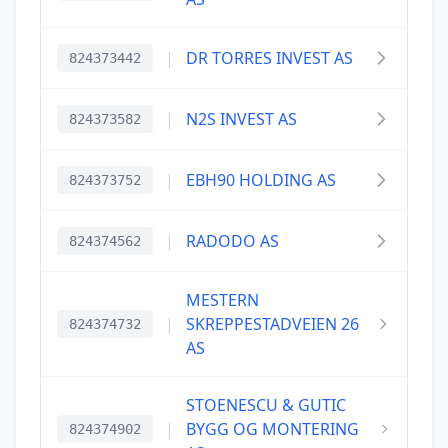
|
DR TORRES INVEST AS
824373442
|
N2S INVEST AS
824373582
|
EBH90 HOLDING AS
824373752
|
RADODO AS
824374562
MESTERN
|
SKREPPESTADVEIEN 26
824374732
AS
STOENESCU & GUTIC
|
BYGG OG MONTERING
824374902