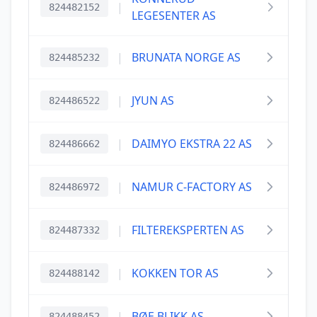
|
824482152
LEGESENTER AS
|
BRUNATA NORGE AS
824485232
|
JYUN AS
824486522
|
DAIMYO EKSTRA 22 AS
824486662
|
NAMUR C-FACTORY AS
824486972
|
FILTEREKSPERTEN AS
824487332
|
KOKKEN TOR AS
824488142
|
BØE BLIKK AS
824488452