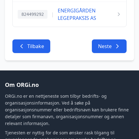
ENERGIGÅRDEN
|
824499292
LEGEPRAKSIS AS
Tilbake
Neste
Om ORGi.no
ORGi.no er en nettjeneste som tilbyr bedrifts- og
organisasjonsinformasjon. Ved å søke på
organisasjonsnummer eller bedriftsnavn kan brukere finne
detaljer som firmanavn, organisasjonsnummer og annen
relevant informasjon.
Tjenesten er nyttig for de som ønsker rask tilgang til