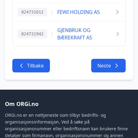
|
FEWI HOLDING AS
824731012
GJENBRUK OG
|
824731942
BÆREKRAFT AS
Tilbake
Neste
Om ORGi.no
ORGi.no er en nettjeneste som tilbyr bedrifts- og
organisasjonsinformasjon. Ved å søke på
organisasjonsnummer eller bedriftsnavn kan brukere finne
detaljer som firmanavn, organisasjonsnummer og annen