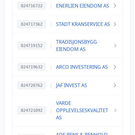
|
ENERLIEN EIENDOM AS
824716722
|
STADT KRANSERVICE AS
824717362
TRADISJONSBYGG
|
824719152
EIENDOM AS
|
ARCO INVESTERING AS
824719632
|
JAF INVEST AS
824720762
VARDE
|
OPPLEVELSESKVALITET
824721092
AS
ADE RENS & RENHOLD