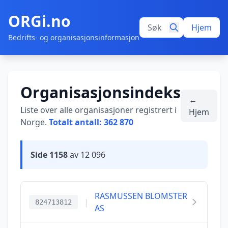
ORGi.no
Hjem
Bedrifts- og organisasjonsinformasjon
Organisasjonsindeks
←
Liste over alle organisasjoner registrert i
Hjem
Norge.
Totalt antall: 362 870
Side 1158
av 12 096
RASMUSSEN BLOMSTER
|
824713812
AS