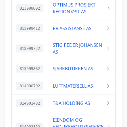
OPTIMUS PROSJEKT
|
813998602
REGION ØST AS
|
PR ASSISTANSE AS
813999412
STIG PEDER JOHANSEN
|
813999722
AS
|
SJARKBUTIKKEN AS
813999862
|
LUFTMATERIELL AS
814000702
|
T&A HOLDING AS
814001482
EIENDOM OG
|
VEDLIKEHOLDSSERVICE
814002152