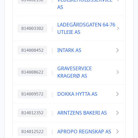
AS
LADEGÅRDSGATEN 64-76
|
814003302
UTLEIE AS
|
INTARK AS
814008452
GRAVESERVICE
|
814008622
KRAGERØ AS
|
DOKKA HYTTA AS
814009572
|
ARNTZENS BAKERI AS
814012352
|
APROPO REGNSKAP AS
814012522