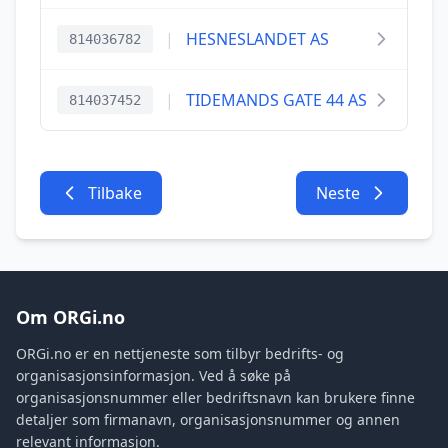
|
HESNESLANDET AS
814036782
|
TIDEMANDS GATE 44 AS
814037452
Tilbake
Neste
Om ORGi.no
ORGi.no er en nettjeneste som tilbyr bedrifts- og
organisasjonsinformasjon. Ved å søke på
organisasjonsnummer eller bedriftsnavn kan brukere finne
detaljer som firmanavn, organisasjonsnummer og annen
relevant informasjon.