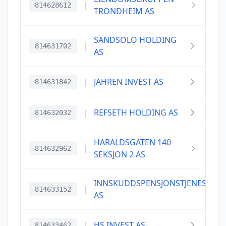
|
814628612
TRONDHEIM AS
SANDSOLO HOLDING
|
814631702
AS
|
JAHREN INVEST AS
814631842
|
REFSETH HOLDING AS
814632032
HARALDSGATEN 140
|
814632962
SEKSJON 2 AS
INNSKUDDSPENSJONSTJENESTER
|
814633152
AS
|
HS INVEST AS
814633462