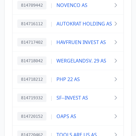
|
NOVENCO AS
814709442
|
AUTOKRAT HOLDING AS
814716112
|
HAVFRUEN INVEST AS
814717402
|
WERGELANDSV. 29 AS
814718042
|
PHP 22 AS
814718212
|
SF--INVEST AS
814719332
|
OAPS AS
814720152
|
TOOLS ARE US AS
814720462