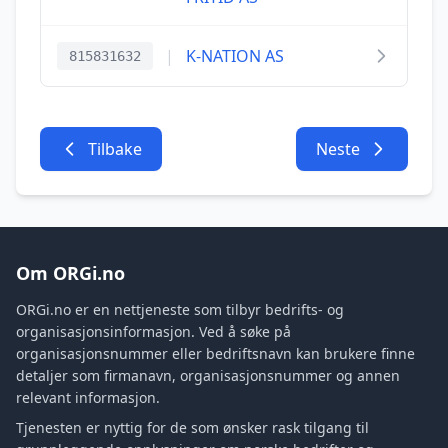
|
K-NATION AS
815831632
Tilbake
Neste
Om ORGi.no
ORGi.no er en nettjeneste som tilbyr bedrifts- og
organisasjonsinformasjon. Ved å søke på
organisasjonsnummer eller bedriftsnavn kan brukere finne
detaljer som firmanavn, organisasjonsnummer og annen
relevant informasjon.
Tjenesten er nyttig for de som ønsker rask tilgang til