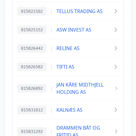
|
TELLUS TRADING AS
815822102
|
ASW INVEST AS
815825152
|
RELINE AS
815826442
|
TIFTI AS
815826582
JAN KÅRE MIDTHJELL
|
815826892
HOLDING AS
|
KALNÆS AS
815831012
DRAMMEN BÅT OG
|
815831292
FRITID AS