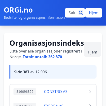
ORGi.no
Hjem
Bedrifts- og organisasjonsinformasjon
Organisasjonsindeks
←
Liste over alle organisasjoner registrert i
Hjem
Norge.
Totalt antall: 362 870
Side 387
av 12 096
|
CONSTRO AS
816696852