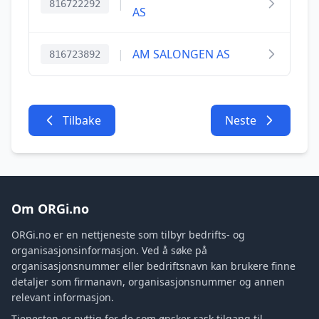
|
816722292
AS
|
AM SALONGEN AS
816723892
Tilbake
Neste
Om ORGi.no
ORGi.no er en nettjeneste som tilbyr bedrifts- og
organisasjonsinformasjon. Ved å søke på
organisasjonsnummer eller bedriftsnavn kan brukere finne
detaljer som firmanavn, organisasjonsnummer og annen
relevant informasjon.
Tjenesten er nyttig for de som ønsker rask tilgang til