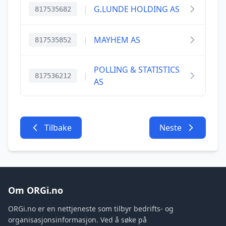
|
G.LUNDE HOLDING AS
817535682
|
MAYHEM AS
817535852
POLLING & STATISTICS
|
817536212
AS
Tilbake
Neste
Om ORGi.no
ORGi.no er en nettjeneste som tilbyr bedrifts- og
organisasjonsinformasjon. Ved å søke på