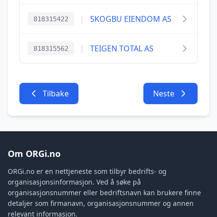
|
SKOGBU EIENDOM AS
818315422
|
TEIGEN TOTAL AS
818315562
Tilbake
Neste
Om ORGi.no
ORGi.no er en nettjeneste som tilbyr bedrifts- og
organisasjonsinformasjon. Ved å søke på
organisasjonsnummer eller bedriftsnavn kan brukere finne
detaljer som firmanavn, organisasjonsnummer og annen
relevant informasjon.