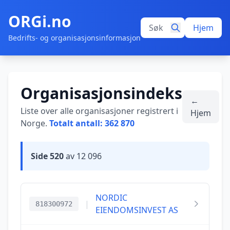
ORGi.no
Hjem
Bedrifts- og organisasjonsinformasjon
Organisasjonsindeks
←
Liste over alle organisasjoner registrert i
Hjem
Norge.
Totalt antall: 362 870
Side 520
av 12 096
NORDIC
|
818300972
EIENDOMSINVEST AS