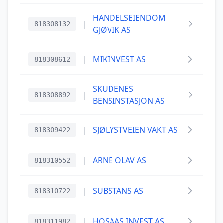
HANDELSEIENDOM
|
818308132
GJØVIK AS
|
MIKINVEST AS
818308612
SKUDENES
|
818308892
BENSINSTASJON AS
|
SJØLYSTVEIEN VAKT AS
818309422
|
ARNE OLAV AS
818310552
|
SUBSTANS AS
818310722
|
HOSAAS INVEST AS
818311982