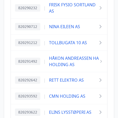
FRISK FYSIO SORTLAND
|
820290232
AS
|
NINA EILEEN AS
820290712
|
TOLLBUGATA 10 AS
820291212
HÅKON ANDREASSEN HA
|
820291492
HOLDING AS
|
RETT ELEKTRO AS
820292642
|
CMN HOLDING AS
820293592
|
ELINS LYSSTØPERI AS
820293622