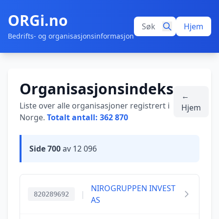
ORGi.no
Hjem
Bedrifts- og organisasjonsinformasjon
Organisasjonsindeks
←
Liste over alle organisasjoner registrert i
Hjem
Norge.
Totalt antall: 362 870
Side 700
av 12 096
NIROGRUPPEN INVEST
|
820289692
AS