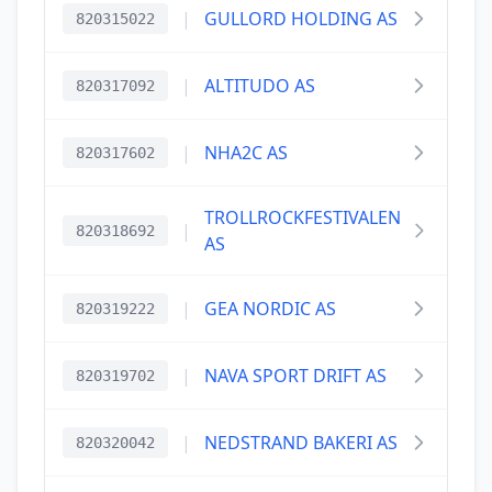
|
GULLORD HOLDING AS
820315022
|
ALTITUDO AS
820317092
|
NHA2C AS
820317602
TROLLROCKFESTIVALEN
|
820318692
AS
|
GEA NORDIC AS
820319222
|
NAVA SPORT DRIFT AS
820319702
|
NEDSTRAND BAKERI AS
820320042