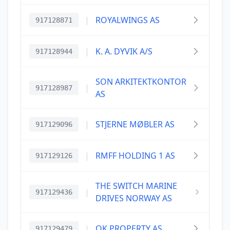
|
ROYALWINGS AS
917128871
|
K. A. DYVIK A/S
917128944
SON ARKITEKTKONTOR
|
917128987
AS
|
STJERNE MØBLER AS
917129096
|
RMFF HOLDING 1 AS
917129126
THE SWITCH MARINE
|
917129436
DRIVES NORWAY AS
|
OK PROPERTY AS
917129479