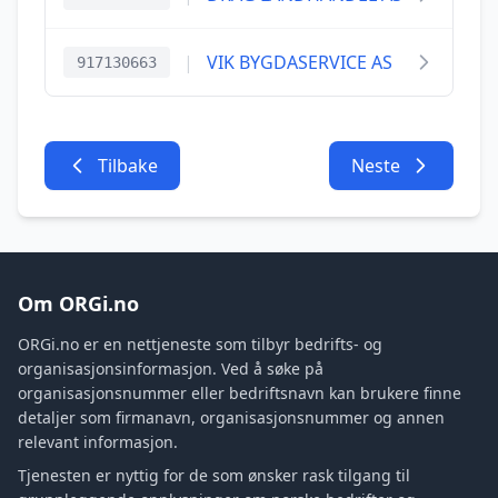
|
VIK BYGDASERVICE AS
917130663
Tilbake
Neste
Om ORGi.no
ORGi.no er en nettjeneste som tilbyr bedrifts- og
organisasjonsinformasjon. Ved å søke på
organisasjonsnummer eller bedriftsnavn kan brukere finne
detaljer som firmanavn, organisasjonsnummer og annen
relevant informasjon.
Tjenesten er nyttig for de som ønsker rask tilgang til