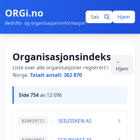
ORGi.no
Hjem
Bedrifts- og organisasjonsinformasjon
Organisasjonsindeks
←
Liste over alle organisasjoner registrert i
Hjem
Norge.
Totalt antall: 362 870
Side 754
av 12 096
|
SEILFISKEN AS
820819772