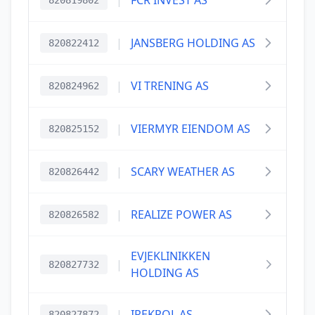
|
FCR INVEST AS
820819802
|
JANSBERG HOLDING AS
820822412
|
VI TRENING AS
820824962
|
VIERMYR EIENDOM AS
820825152
|
SCARY WEATHER AS
820826442
|
REALIZE POWER AS
820826582
EVJEKLINIKKEN
|
820827732
HOLDING AS
|
IREKPOL AS
820827872