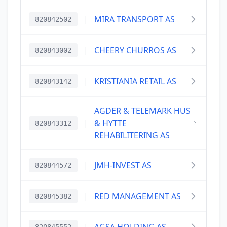
|
MIRA TRANSPORT AS
820842502
|
CHEERY CHURROS AS
820843002
|
KRISTIANIA RETAIL AS
820843142
AGDER & TELEMARK HUS
|
& HYTTE
820843312
REHABILITERING AS
|
JMH-INVEST AS
820844572
|
RED MANAGEMENT AS
820845382