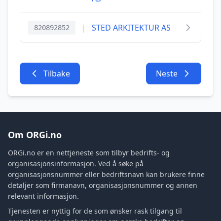
|
STED ARKITEKTUR AS
820892852
Tilbake
Neste
Om ORGi.no
ORGi.no er en nettjeneste som tilbyr bedrifts- og
organisasjonsinformasjon. Ved å søke på
organisasjonsnummer eller bedriftsnavn kan brukere finne
detaljer som firmanavn, organisasjonsnummer og annen
relevant informasjon.
Tjenesten er nyttig for de som ønsker rask tilgang til