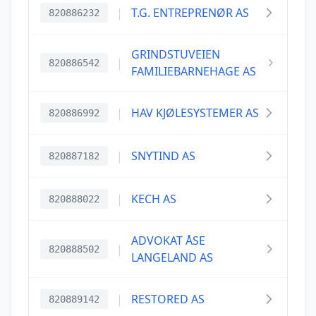
|
T.G. ENTREPRENØR AS
820886232
GRINDSTUVEIEN
|
820886542
FAMILIEBARNEHAGE AS
|
HAV KJØLESYSTEMER AS
820886992
|
SNYTIND AS
820887182
|
KECH AS
820888022
ADVOKAT ÅSE
|
820888502
LANGELAND AS
|
RESTORED AS
820889142