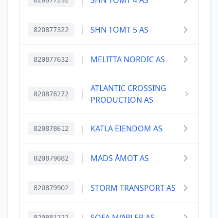
|
SHN TOMT 4 AS
820877292
|
SHN TOMT 5 AS
820877322
|
MELITTA NORDIC AS
820877632
ATLANTIC CROSSING
|
820878272
PRODUCTION AS
|
KATLA EIENDOM AS
820878612
|
MADS ÅMOT AS
820879082
|
STORM TRANSPORT AS
820879902
|
SOFA MØBLER AS
820881222