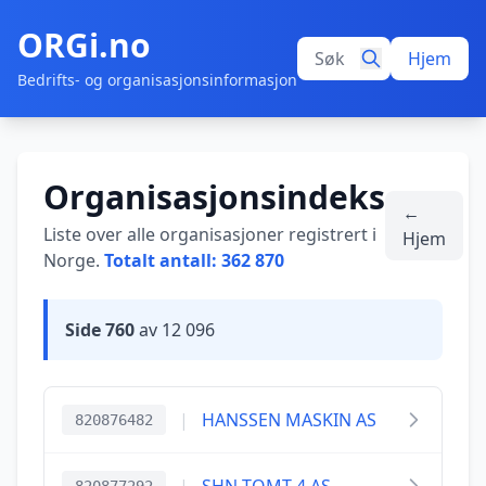
ORGi.no
Hjem
Bedrifts- og organisasjonsinformasjon
Organisasjonsindeks
←
Liste over alle organisasjoner registrert i
Hjem
Norge.
Totalt antall: 362 870
Side 760
av 12 096
|
HANSSEN MASKIN AS
820876482