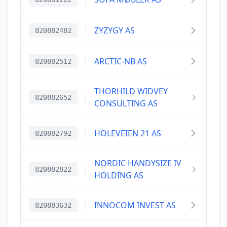
|
ZYZYGY AS
820882482
|
ARCTIC-NB AS
820882512
THORHILD WIDVEY
|
820882652
CONSULTING AS
|
HOLEVEIEN 21 AS
820882792
NORDIC HANDYSIZE IV
|
820882822
HOLDING AS
|
INNOCOM INVEST AS
820883632