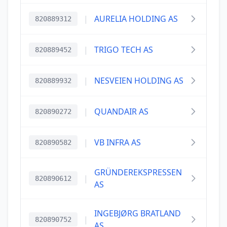
|
AURELIA HOLDING AS
820889312
|
TRIGO TECH AS
820889452
|
NESVEIEN HOLDING AS
820889932
|
QUANDAIR AS
820890272
|
VB INFRA AS
820890582
GRÜNDEREKSPRESSEN
|
820890612
AS
INGEBJØRG BRATLAND
|
820890752
AS