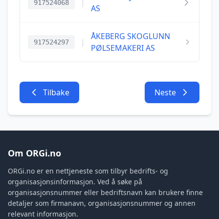
|
917524068
AS
ÅKEBERG SKOGLUNN
|
917524297
PØLSEMAKERI AS
Tilbake
Neste
Om ORGi.no
ORGi.no er en nettjeneste som tilbyr bedrifts- og
organisasjonsinformasjon. Ved å søke på
organisasjonsnummer eller bedriftsnavn kan brukere finne
detaljer som firmanavn, organisasjonsnummer og annen
relevant informasjon.