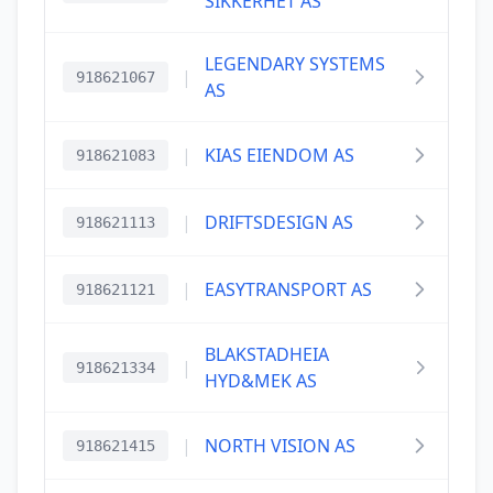
SIKKERHET AS
LEGENDARY SYSTEMS
|
918621067
AS
|
KIAS EIENDOM AS
918621083
|
DRIFTSDESIGN AS
918621113
|
EASYTRANSPORT AS
918621121
BLAKSTADHEIA
|
918621334
HYD&MEK AS
|
NORTH VISION AS
918621415