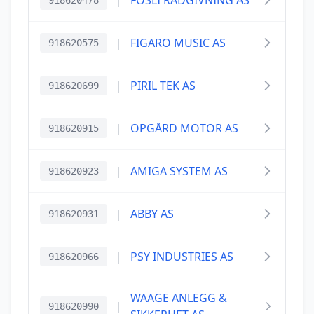
|
FOSLI RÅDGIVNING AS
918620478
|
FIGARO MUSIC AS
918620575
|
PIRIL TEK AS
918620699
|
OPGÅRD MOTOR AS
918620915
|
AMIGA SYSTEM AS
918620923
|
ABBY AS
918620931
|
PSY INDUSTRIES AS
918620966
WAAGE ANLEGG &
|
918620990