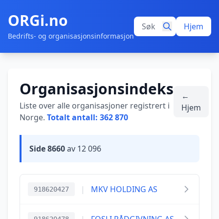
ORGi.no
Hjem
Bedrifts- og organisasjonsinformasjon
Organisasjonsindeks
←
Liste over alle organisasjoner registrert i
Hjem
Norge.
Totalt antall: 362 870
Side 8660
av 12 096
|
MKV HOLDING AS
918620427