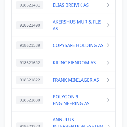
|
ELIAS BREIVIK AS
918621431
AKERSHUS MUR & FLIS
|
918621490
AS
|
COPYSAFE HOLDING AS
918621539
|
KILINC EIENDOM AS
918621652
|
FRANK MINILAGER AS
918621822
POLYGON 9
|
918621830
ENGINEERING AS
ANNULUS
|
INTERVENTION SYSTEM
918622373