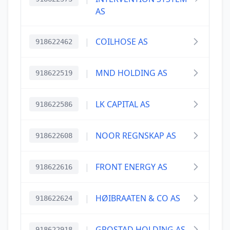
AS
|
COILHOSE AS
918622462
|
MND HOLDING AS
918622519
|
LK CAPITAL AS
918622586
|
NOOR REGNSKAP AS
918622608
|
FRONT ENERGY AS
918622616
|
HØIBRAATEN & CO AS
918622624
|
GROSTAD HOLDING AS
918622918