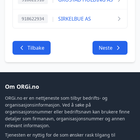
|
SIRKELBUE AS
918622934
Tilbake
Neste
Om ORGi.no
ORGi.no er en nettjeneste som tilbyr bedrifts- og
organisasjonsinformasjon. Ved å søke på
organisasjonsnummer eller bedriftsnavn kan brukere finne
detaljer som firmanavn, organisasjonsnummer og annen
relevant informasjon.
Tjenesten er nyttig for de som ønsker rask tilgang til