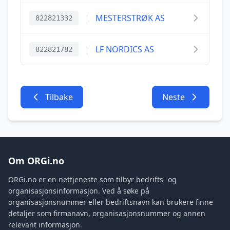
|
MESTERSTRØK AS
822821332
|
LF NORDICS AS
822821782
Tilbake
Neste
Om ORGi.no
ORGi.no er en nettjeneste som tilbyr bedrifts- og
organisasjonsinformasjon. Ved å søke på
organisasjonsnummer eller bedriftsnavn kan brukere finne
detaljer som firmanavn, organisasjonsnummer og annen
relevant informasjon.