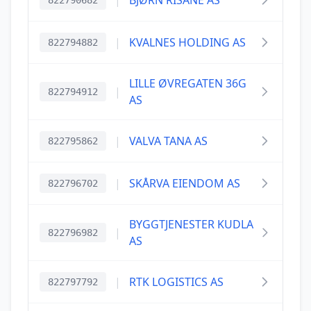
|
BJØRN RISANE AS
822790682
|
KVALNES HOLDING AS
822794882
LILLE ØVREGATEN 36G
|
822794912
AS
|
VALVA TANA AS
822795862
|
SKÅRVA EIENDOM AS
822796702
BYGGTJENESTER KUDLA
|
822796982
AS
|
RTK LOGISTICS AS
822797792