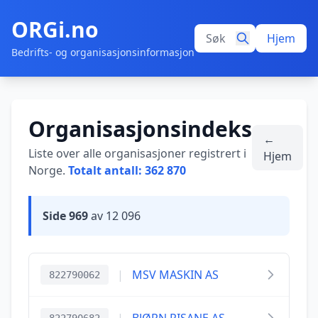
ORGi.no
Hjem
Bedrifts- og organisasjonsinformasjon
Organisasjonsindeks
←
Liste over alle organisasjoner registrert i
Hjem
Norge.
Totalt antall: 362 870
Side 969
av 12 096
|
MSV MASKIN AS
822790062