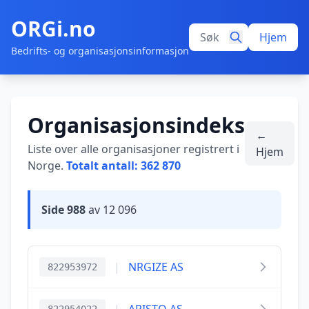
ORGi.no
Hjem
Bedrifts- og organisasjonsinformasjon
Organisasjonsindeks
←
Liste over alle organisasjoner registrert i
Hjem
Norge.
Totalt antall: 362 870
Side 988
av 12 096
|
NRGIZE AS
822953972