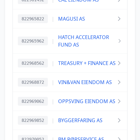
|
MAGUSI AS
822965822
HATCH ACCELERATOR
|
822965962
FUND AS
|
TREASURY + FINANCE AS
822968562
|
VIN&VAN EIENDOM AS
822968872
|
OPPSVING EIENDOM AS
822969062
|
BYGGERFARING AS
822969852
|
BM RØRSERVICE AS
822970052