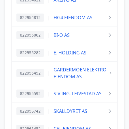
|
ARISTO AS
822954022
|
HG4 EIENDOM AS
822954812
|
BI-O AS
822955002
|
E. HOLDING AS
822955282
GARDERMOEN ELEKTRO
|
822955452
EIENDOM AS
|
SIV.ING. LEIVESTAD AS
822955592
|
SKALLDYRET AS
822956742
|
CAL EIENDOM AS
822961452