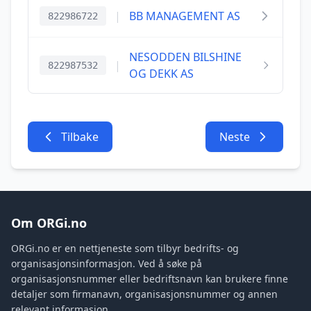
|
BB MANAGEMENT AS
822986722
NESODDEN BILSHINE
|
822987532
OG DEKK AS
Tilbake
Neste
Om ORGi.no
ORGi.no er en nettjeneste som tilbyr bedrifts- og
organisasjonsinformasjon. Ved å søke på
organisasjonsnummer eller bedriftsnavn kan brukere finne
detaljer som firmanavn, organisasjonsnummer og annen
relevant informasjon.