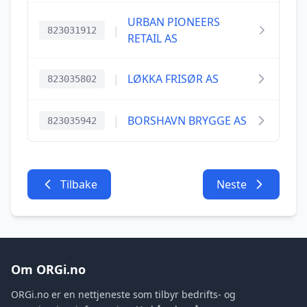
URBAN PIONEERS
|
823031912
RETAIL AS
|
LØKKA FRISØR AS
823035802
|
BORSHAVN BRYGGE AS
823035942
Tilbake
Neste
Om ORGi.no
ORGi.no er en nettjeneste som tilbyr bedrifts- og