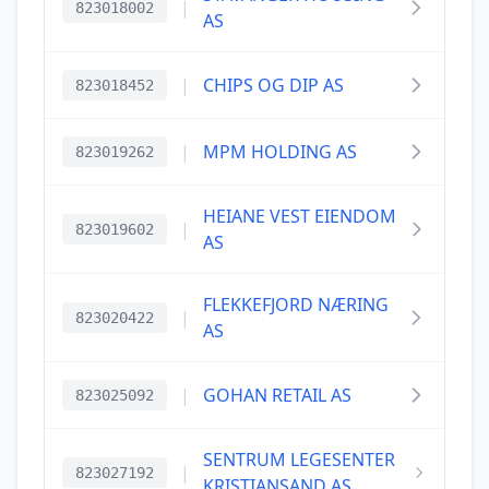
|
823018002
AS
|
CHIPS OG DIP AS
823018452
|
MPM HOLDING AS
823019262
HEIANE VEST EIENDOM
|
823019602
AS
FLEKKEFJORD NÆRING
|
823020422
AS
|
GOHAN RETAIL AS
823025092
SENTRUM LEGESENTER
|
823027192
KRISTIANSAND AS