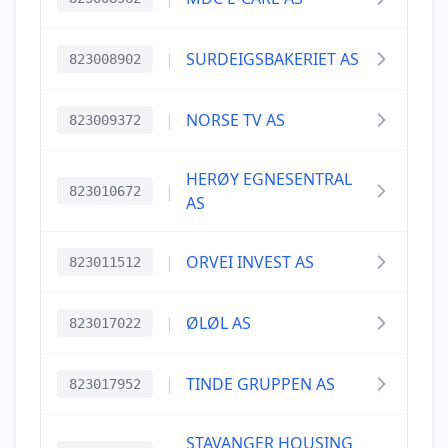
|
SURDEIGSBAKERIET AS
823008902
|
NORSE TV AS
823009372
HERØY EGNESENTRAL
|
823010672
AS
|
ORVEI INVEST AS
823011512
|
ØLØL AS
823017022
|
TINDE GRUPPEN AS
823017952
STAVANGER HOUSING