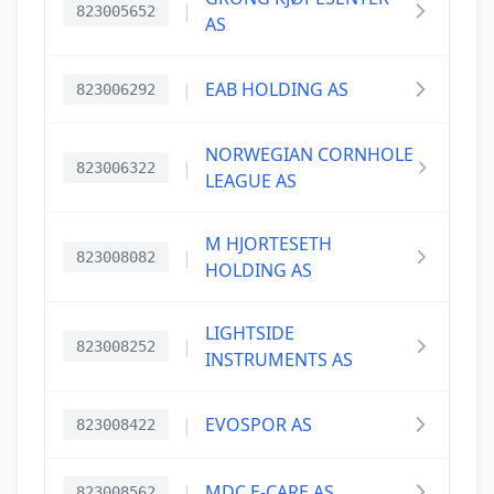
|
823005652
AS
|
EAB HOLDING AS
823006292
NORWEGIAN CORNHOLE
|
823006322
LEAGUE AS
M HJORTESETH
|
823008082
HOLDING AS
LIGHTSIDE
|
823008252
INSTRUMENTS AS
|
EVOSPOR AS
823008422
|
MDC E-CARE AS
823008562