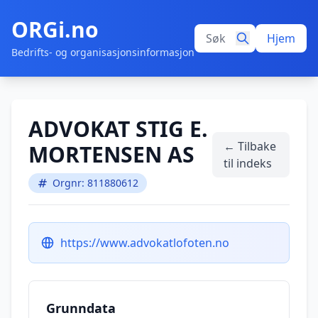
ORGi.no
Hjem
Bedrifts- og organisasjonsinformasjon
ADVOKAT STIG E.
← Tilbake
MORTENSEN AS
til indeks
Orgnr: 811880612
https://www.advokatlofoten.no
Grunndata