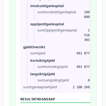
innskuttEgenkapital
sumInnskuttEgenkaptial
100
000
opptjentEgenkapital
sumOpptjentEgenkapital
1
516
383
gjeldOversikt
sumGjeld
491 877
kortsiktigGjeld
sumKortsiktigGjeld
491 877
langsiktigGjeld
sumLangsiktigGjeld
0
sumEgenkapitalGjeld
2 108 260
RESULTATREGNSKAP