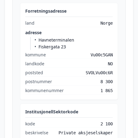
Forretningsadresse
land
Norge
adresse
Havneterminalen
Fiskergata 23
kommune
Vu00c5GAN
landkode
NO
poststed
SVOLVu00c6R
postnummer
8 300
kommunenummer
1 865
InstitusjonellSektorkode
kode
2 100
beskrivelse
Private aksjeselskaper