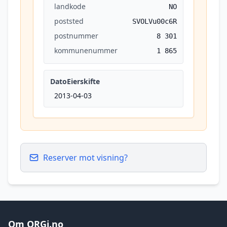
landkode
NO
poststed
SVOLVu00c6R
postnummer
8 301
kommunenummer
1 865
DatoEierskifte
2013-04-03
Reserver mot visning?
Om ORGi.no