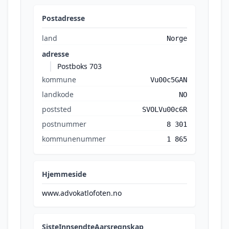
Postadresse
land
Norge
adresse
Postboks 703
kommune
Vu00c5GAN
landkode
NO
poststed
SVOLVu00c6R
postnummer
8 301
kommunenummer
1 865
Hjemmeside
www.advokatlofoten.no
SisteInnsendteAarsregnskap