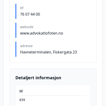
tlf
76 07 44 00
webside
www.advokatlofoten.no
adresse
Havneterminalen, Fiskergata 23
Detaljert informasjon
Id
839