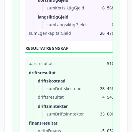
kortsiktigGjeld
sumKortsiktigGjeld
6 568
langsiktigGjeld
sumLangsiktigGjeld
0
sumEgenkapitalGjeld
26 470
RESULTATREGNSKAP
aarsresultat
-510
driftsresultat
driftskostnad
sumDriftskostnad
28 458
driftsresultat
4 542
driftsinntekter
sumDriftsinntekter
33 000
finansresultat
nettoFinans
-5 052