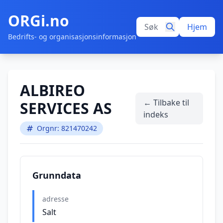
ORGi.no
Hjem
Bedrifts- og organisasjonsinformasjon
ALBIREO
← Tilbake til
SERVICES AS
indeks
Orgnr: 821470242
Grunndata
adresse
Salt