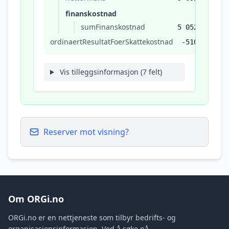
finanskostnad
sumFinanskostnad
5 052
ordinaertResultatFoerSkattekostnad
-510
Vis tilleggsinformasjon (7 felt)
Reserver mot visning?
Om ORGi.no
ORGi.no er en nettjeneste som tilbyr bedrifts- og
organisasjonsinformasjon. Ved å søke på