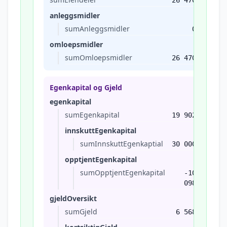
26 470
anleggsmidler
sumAnleggsmidler
0
omloepsmidler
sumOmloepsmidler
26 470
Egenkapital og Gjeld
egenkapital
sumEgenkapital
19 902
innskuttEgenkapital
sumInnskuttEgenkaptial
30 000
opptjentEgenkapital
sumOpptjentEgenkapital
-10
098
gjeldOversikt
sumGjeld
6 568