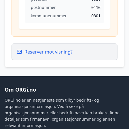
postnummer
0116
kommunenummer
0301
Reserver mot visning?
Om ORGi.no
ORGi.no er en nettjeneste som tilbyr bedrifts- og
organisasjonsinformasjon. Ved å søke på
organisasjonsnummer eller bedriftsnavn kan brukere finne
detaljer som firmanavn, organisasjonsnummer og annen
relevant informasjon.