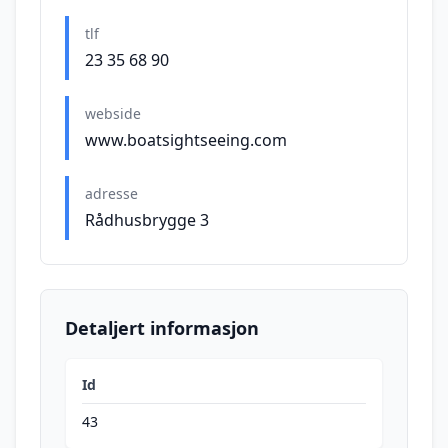
tlf
23 35 68 90
webside
www.boatsightseeing.com
adresse
Rådhusbrygge 3
Detaljert informasjon
Id
43