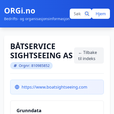
ORGi.no
Hjem
Bedrifts- og organisasjonsinformasjon
BÅTSERVICE
← Tilbake
SIGHTSEEING AS
til indeks
Orgnr: 810985852
https://www.boatsightseeing.com
Grunndata