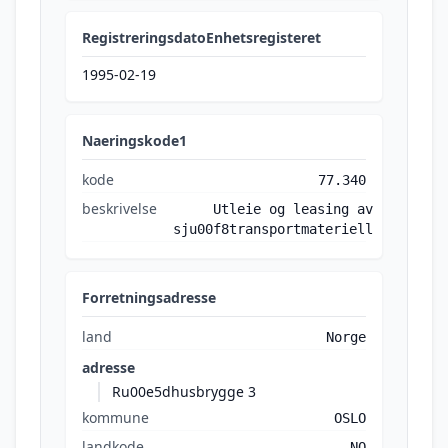
RegistreringsdatoEnhetsregisteret
1995-02-19
Naeringskode1
kode
77.340
beskrivelse
Utleie og leasing av
sju00f8transportmateriell
Forretningsadresse
land
Norge
adresse
Ru00e5dhusbrygge 3
kommune
OSLO
landkode
NO