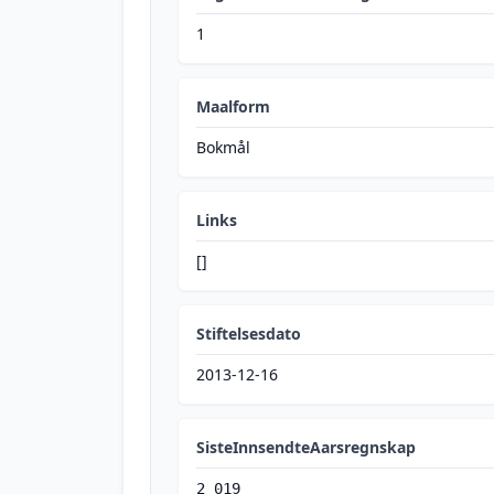
1
Maalform
Bokmål
Links
[]
Stiftelsesdato
2013-12-16
SisteInnsendteAarsregnskap
2 019