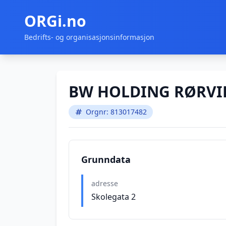
ORGi.no
Bedrifts- og organisasjonsinformasjon
BW HOLDING RØRVI
Orgnr: 813017482
Grunndata
adresse
Skolegata 2