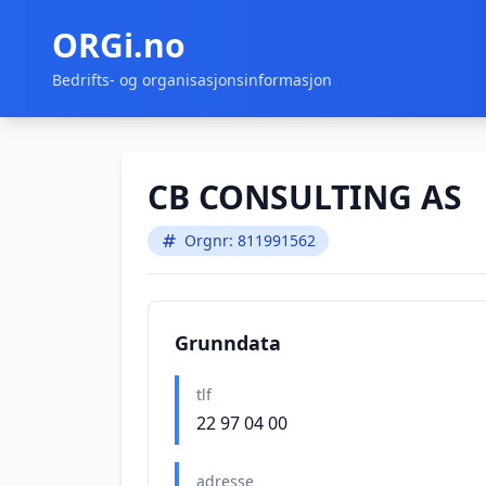
ORGi.no
Bedrifts- og organisasjonsinformasjon
CB CONSULTING AS
Orgnr: 811991562
Grunndata
tlf
22 97 04 00
adresse