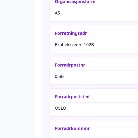
Organisasjonsform
AS
Forretningsadr
Brobekkveien 102B
Forradrpostnr
0582
Forradrpoststed
OSLO
Forradrkommnr