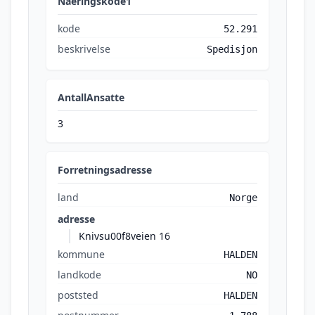
Naeringskode1
kode
52.291
beskrivelse
Spedisjon
AntallAnsatte
3
Forretningsadresse
land
Norge
adresse
Knivsu00f8veien 16
kommune
HALDEN
landkode
NO
poststed
HALDEN