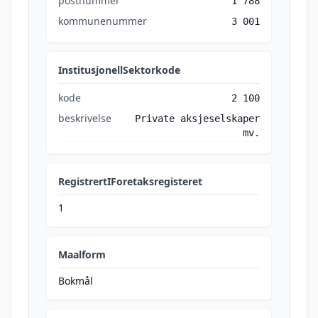
postnummer
1 788
kommunenummer
3 001
InstitusjonellSektorkode
kode
2 100
beskrivelse
Private aksjeselskaper
mv.
RegistrertIForetaksregisteret
1
Maalform
Bokmål