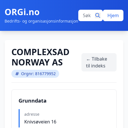
ORGi.no
Hjem
Bedrifts- og organisasjonsinformasjon
COMPLEXSAD
← Tilbake
NORWAY AS
til indeks
Orgnr: 816779952
Grunndata
adresse
Knivsøveien 16