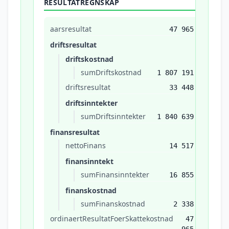
RESULTATREGNSKAP
aarsresultat
47 965
driftsresultat
driftskostnad
sumDriftskostnad
1 807 191
driftsresultat
33 448
driftsinntekter
sumDriftsinntekter
1 840 639
finansresultat
nettoFinans
14 517
finansinntekt
sumFinansinntekter
16 855
finanskostnad
sumFinanskostnad
2 338
ordinaertResultatFoerSkattekostnad
47