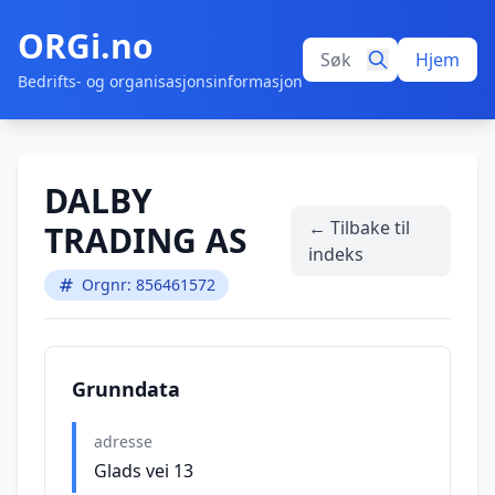
ORGi.no
Hjem
Bedrifts- og organisasjonsinformasjon
DALBY
← Tilbake til
TRADING AS
indeks
Orgnr: 856461572
Grunndata
adresse
Glads vei 13