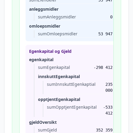
53 947
anleggsmidler
sumAnleggsmidler
0
omloepsmidler
sumOmloepsmidler
53 947
Egenkapital og Gjeld
egenkapital
sumEgenkapital
-298 412
innskuttEgenkapital
sumInnskuttEgenkaptial
235
000
opptjentEgenkapital
sumOpptjentEgenkapital
-533
412
gjeldOversikt
sumGjeld
352 359