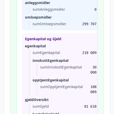
anleggsmidler
sumAnleggsmidler
0
omloepsmidler
sumOmloepsmidler
299 707
Egenkapital og Gjeld
egenkapital
sumEgenkapital
218 089
innskuttEgenkapital
sumInnskuttEgenkaptial
30
000
opptjentEgenkapital
sumOpptjentEgenkapital
188
089
gjeldOversikt
sumGjeld
81 618