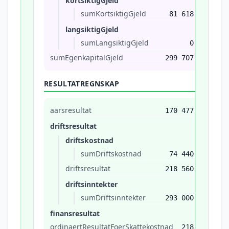
kortsiktigGjeld
sumKortsiktigGjeld
81 618
langsiktigGjeld
sumLangsiktigGjeld
0
sumEgenkapitalGjeld
299 707
RESULTATREGNSKAP
aarsresultat
170 477
driftsresultat
driftskostnad
sumDriftskostnad
74 440
driftsresultat
218 560
driftsinntekter
sumDriftsinntekter
293 000
finansresultat
ordinaertResultatFoerSkattekostnad
218