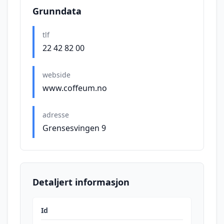
Grunndata
tlf
22 42 82 00
webside
www.coffeum.no
adresse
Grensesvingen 9
Detaljert informasjon
Id