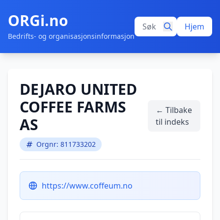
ORGi.no
Hjem
Bedrifts- og organisasjonsinformasjon
DEJARO UNITED
COFFEE FARMS
← Tilbake
AS
til indeks
Orgnr: 811733202
https://www.coffeum.no