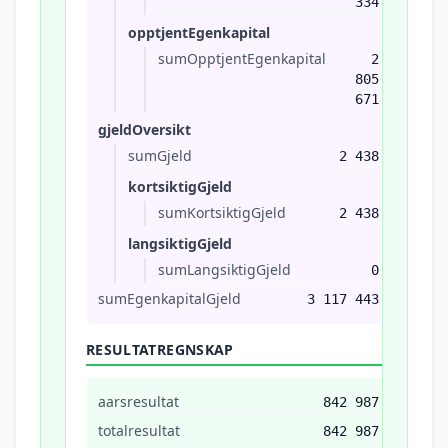
334
opptjentEgenkapital
sumOpptjentEgenkapital
2
805
671
gjeldOversikt
sumGjeld
2 438
kortsiktigGjeld
sumKortsiktigGjeld
2 438
langsiktigGjeld
sumLangsiktigGjeld
0
sumEgenkapitalGjeld
3 117 443
RESULTATREGNSKAP
aarsresultat
842 987
totalresultat
842 987