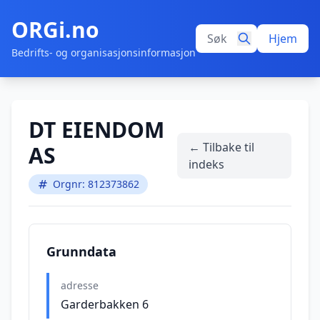
ORGi.no
Hjem
Bedrifts- og organisasjonsinformasjon
DT EIENDOM
← Tilbake til
AS
indeks
Orgnr: 812373862
Grunndata
adresse
Garderbakken 6