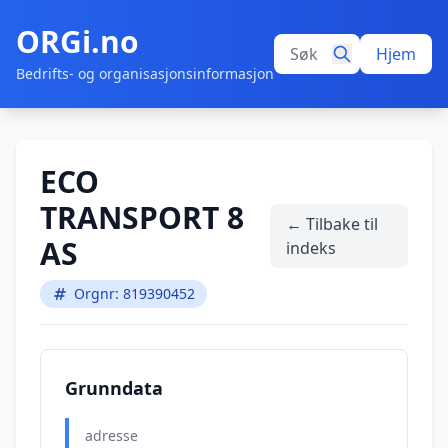
ORGi.no
Hjem
Bedrifts- og organisasjonsinformasjon
ECO
TRANSPORT 8
← Tilbake til
AS
indeks
Orgnr: 819390452
Grunndata
adresse