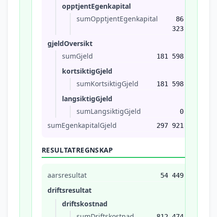
opptjentEgenkapital
sumOpptjentEgenkapital
86
323
gjeldOversikt
sumGjeld
181 598
kortsiktigGjeld
sumKortsiktigGjeld
181 598
langsiktigGjeld
sumLangsiktigGjeld
0
sumEgenkapitalGjeld
297 921
RESULTATREGNSKAP
aarsresultat
54 449
driftsresultat
driftskostnad
sumDriftskostnad
812 474