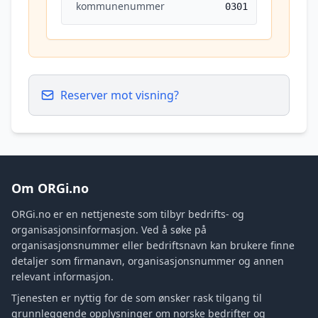
kommunenummer
0301
Reserver mot visning?
Om ORGi.no
ORGi.no er en nettjeneste som tilbyr bedrifts- og
organisasjonsinformasjon. Ved å søke på
organisasjonsnummer eller bedriftsnavn kan brukere finne
detaljer som firmanavn, organisasjonsnummer og annen
relevant informasjon.
Tjenesten er nyttig for de som ønsker rask tilgang til
grunnleggende opplysninger om norske bedrifter og