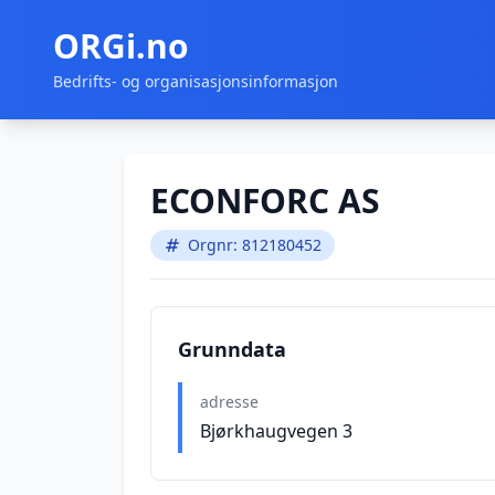
ORGi.no
Bedrifts- og organisasjonsinformasjon
ECONFORC AS
Orgnr: 812180452
Grunndata
adresse
Bjørkhaugvegen 3