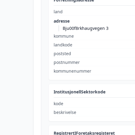
land
adresse
Bju00f8rkhaugvegen 3
kommune
landkode
poststed
postnummer
kommunenummer
InstitusjonellSektorkode
kode
beskrivelse
RegistrertIForetaksregisteret