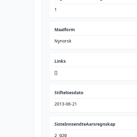
1
Maalform
Nynorsk
Links
[]
Stiftelsesdato
2013-06-21
SisteInnsendteAarsregnskap
2 020