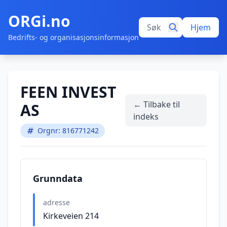
ORGi.no
Hjem
Bedrifts- og organisasjonsinformasjon
FEEN INVEST
← Tilbake til
AS
indeks
Orgnr: 816771242
Grunndata
adresse
Kirkeveien 214