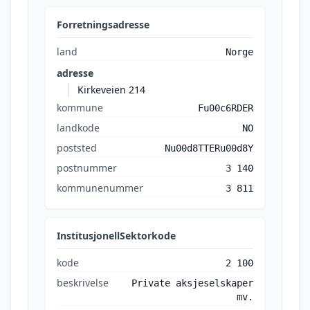
Forretningsadresse
land
Norge
adresse
Kirkeveien 214
kommune
Fu00c6RDER
landkode
NO
poststed
Nu00d8TTERu00d8Y
postnummer
3 140
kommunenummer
3 811
InstitusjonellSektorkode
kode
2 100
beskrivelse
Private aksjeselskaper
mv.