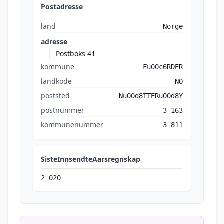
Postadresse
land
Norge
adresse
Postboks 41
kommune
Fu00c6RDER
landkode
NO
poststed
Nu00d8TTERu00d8Y
postnummer
3 163
kommunenummer
3 811
SisteInnsendteAarsregnskap
2 020