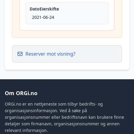
DatoEierskifte
2021-06-24
Reserver mot visning?
Om ORGi.no
ORGi.no er en nettjeneste som tilbyr bedrifts- og
organisasjonsinformasjon. Ved å søke på
organisasjonsnummer eller bedriftsnavn kan brukere finne
detaljer som firmanavn, organisasjonsnummer og annen
relevant informasjon.