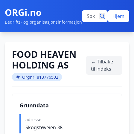
ORGi.no
Hjem
Bedrifts- og organisasjonsinformasjon
FOOD HEAVEN
← Tilbake
HOLDING AS
til indeks
Orgnr: 813776502
Grunndata
adresse
Skogstøveien 38