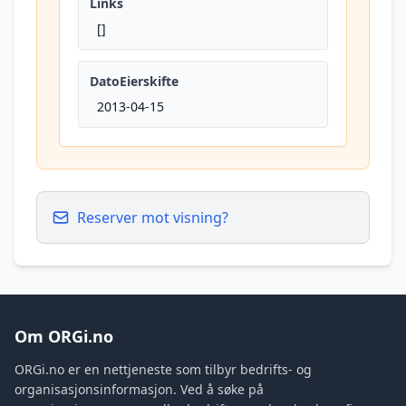
Links
[]
DatoEierskifte
2013-04-15
Reserver mot visning?
Om ORGi.no
ORGi.no er en nettjeneste som tilbyr bedrifts- og
organisasjonsinformasjon. Ved å søke på