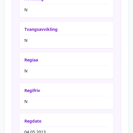
N
Tvangsavvikling
N
Regiaa
N
Regifriv
N
Regdato
04.05.2013