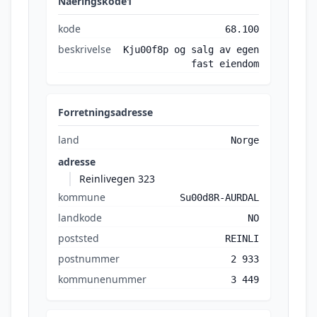
Naeringskode1
kode
68.100
beskrivelse
Kju00f8p og salg av egen
fast eiendom
Forretningsadresse
land
Norge
adresse
Reinlivegen 323
kommune
Su00d8R-AURDAL
landkode
NO
poststed
REINLI
postnummer
2 933
kommunenummer
3 449