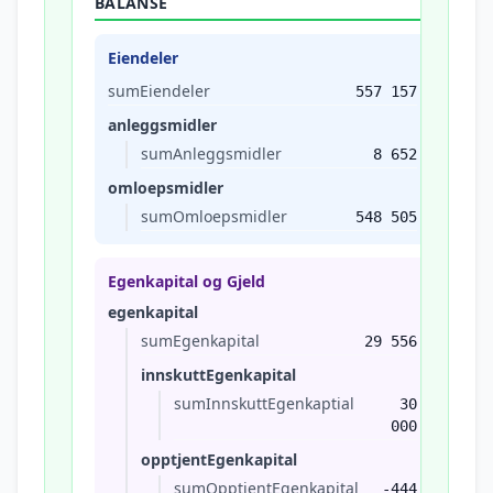
BALANSE
Eiendeler
sumEiendeler
557 157
anleggsmidler
sumAnleggsmidler
8 652
omloepsmidler
sumOmloepsmidler
548 505
Egenkapital og Gjeld
egenkapital
sumEgenkapital
29 556
innskuttEgenkapital
sumInnskuttEgenkaptial
30
000
opptjentEgenkapital
sumOpptjentEgenkapital
-444