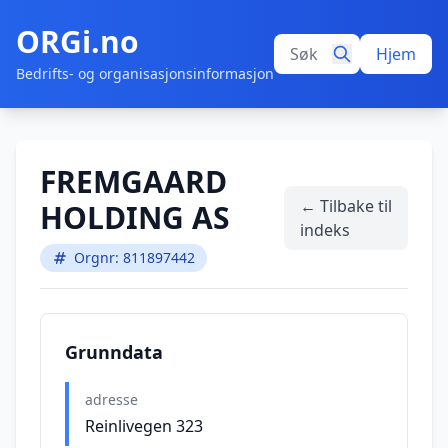
ORGi.no
Hjem
Bedrifts- og organisasjonsinformasjon
FREMGAARD
← Tilbake til
HOLDING AS
indeks
Orgnr: 811897442
Grunndata
adresse
Reinlivegen 323