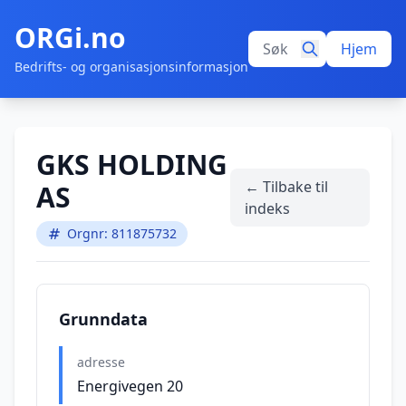
ORGi.no
Hjem
Bedrifts- og organisasjonsinformasjon
GKS HOLDING
← Tilbake til
AS
indeks
Orgnr: 811875732
Grunndata
adresse
Energivegen 20