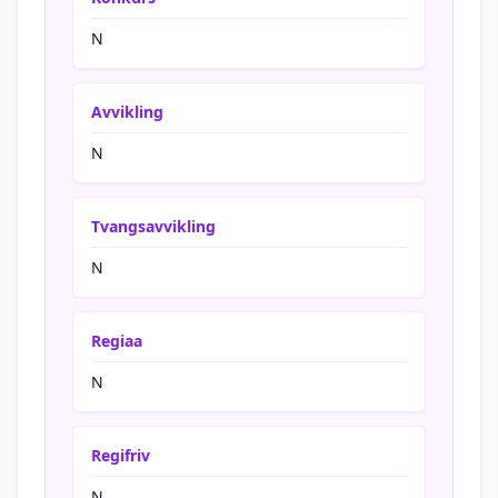
N
Avvikling
N
Tvangsavvikling
N
Regiaa
N
Regifriv
N