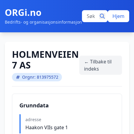
ORGi.no
Hjem
Bedrifts- og organisasjonsinformasjon
HOLMENVEIEN
← Tilbake til
7 AS
indeks
Orgnr: 813975572
Grunndata
adresse
Haakon VIIs gate 1