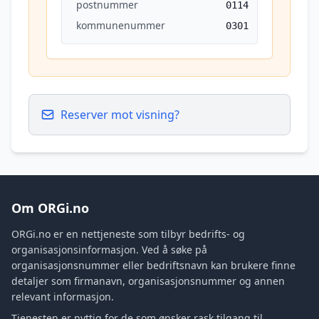
postnummer
0114
kommunenummer
0301
Reserver mot visning?
Om ORGi.no
ORGi.no er en nettjeneste som tilbyr bedrifts- og
organisasjonsinformasjon. Ved å søke på
organisasjonsnummer eller bedriftsnavn kan brukere finne
detaljer som firmanavn, organisasjonsnummer og annen
relevant informasjon.
Tjenesten er nyttig for de som ønsker rask tilgang til