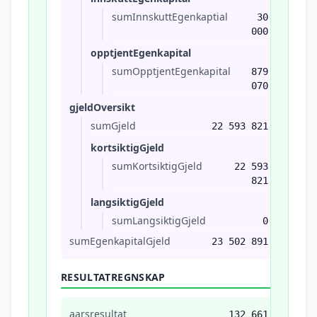
sumInnskuttEgenkaptial
30
000
opptjentEgenkapital
sumOpptjentEgenkapital
879
070
gjeldOversikt
sumGjeld
22 593 821
kortsiktigGjeld
sumKortsiktigGjeld
22 593
821
langsiktigGjeld
sumLangsiktigGjeld
0
sumEgenkapitalGjeld
23 502 891
RESULTATREGNSKAP
aarsresultat
132 661