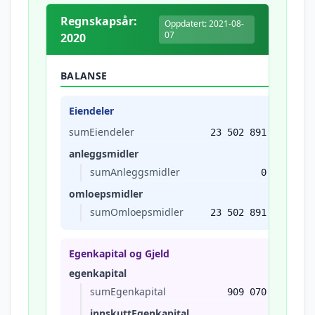
Regnskapsår:
Oppdatert: 2021-08-
07
2020
BALANSE
Eiendeler
sumEiendeler
23 502 891
anleggsmidler
sumAnleggsmidler
0
omloepsmidler
sumOmloepsmidler
23 502 891
Egenkapital og Gjeld
egenkapital
sumEgenkapital
909 070
innskuttEgenkapital