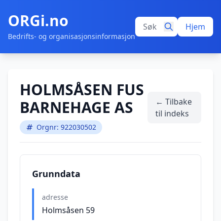
ORGi.no
Hjem
Bedrifts- og organisasjonsinformasjon
HOLMSÅSEN FUS
← Tilbake
BARNEHAGE AS
til indeks
Orgnr: 922030502
Grunndata
adresse
Holmsåsen 59