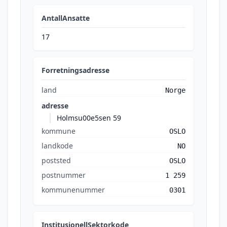
AntallAnsatte
17
Forretningsadresse
land
Norge
adresse
Holmsu00e5sen 59
kommune
OSLO
landkode
NO
poststed
OSLO
postnummer
1 259
kommunenummer
0301
InstitusjonellSektorkode