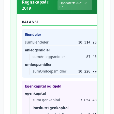
Regnskapsår:
Oppdatert: 2021-08-
07
2019
BALANSE
Eiendeler
sumEiendeler
10 314 232
anleggsmidler
sumAnleggsmidler
87 459
omloepsmidler
sumOmloepsmidler
10 226 774
Egenkapital og Gjeld
egenkapital
sumEgenkapital
7 654 482
innskuttEgenkapital