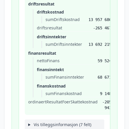
driftsresultat
driftskostnad
sumDriftskostnad
13 957 686
driftsresultat
-265 467
driftsinntekter
sumDriftsinntekter
13 692 219
finansresultat
nettoFinans
59 524
finansinntekt
sumFinansinntekter
68 671
finanskostnad
sumFinanskostnad
9 148
ordinaertResultatFoerSkattekostnad
-205
943
Vis tilleggsinformasjon (7 felt)