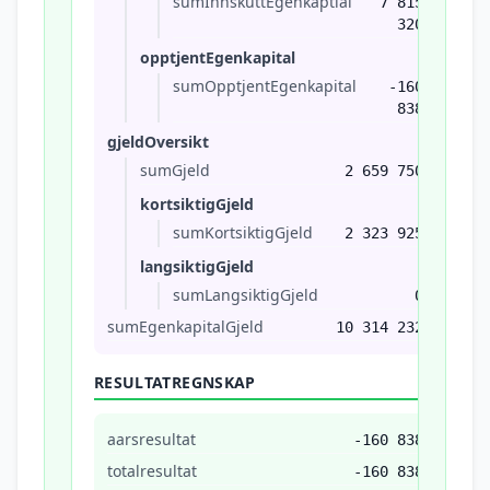
sumInnskuttEgenkaptial
7 815
320
opptjentEgenkapital
sumOpptjentEgenkapital
-160
838
gjeldOversikt
sumGjeld
2 659 750
kortsiktigGjeld
sumKortsiktigGjeld
2 323 925
langsiktigGjeld
sumLangsiktigGjeld
0
sumEgenkapitalGjeld
10 314 232
RESULTATREGNSKAP
aarsresultat
-160 838
totalresultat
-160 838