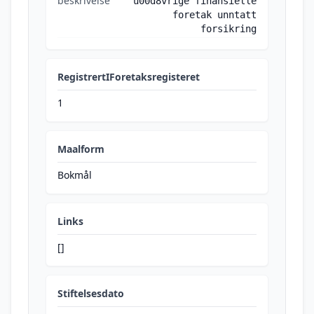
beskrivelse
u00d8vrige finansielle
foretak unntatt
forsikring
RegistrertIForetaksregisteret
1
Maalform
Bokmål
Links
[]
Stiftelsesdato