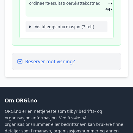
ordinaertResultatFoerSkattekostnad
-7
447
Vis tilleggsinformasjon (7 felt)
Reserver mot visning?
Om ORGi.no
ORGi.no er en nettjeneste som tilbyr bedrifts- og
organisasjonsinformasjon. Ved å søke på
organisasjonsnummer eller bedriftsnavn kan brukere finne
detaljer som firmanavn, organisasjonsnummer og annen