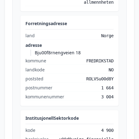
allmennheten
Forretningsadresse
land
Norge
adresse
Bju00f8rnengveien 18
kommune
FREDRIKSTAD
landkode
NO
poststed
ROLVSu00d8Y
postnummer
1 664
kommunenummer
3 004
InstitusjonellSektorkode
kode
4 900