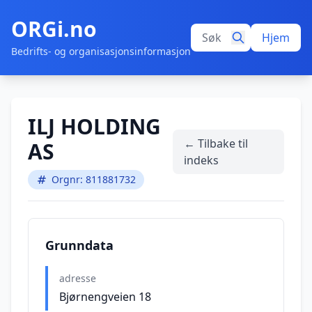
ORGi.no
Hjem
Bedrifts- og organisasjonsinformasjon
ILJ HOLDING
← Tilbake til
AS
indeks
Orgnr: 811881732
Grunndata
adresse
Bjørnengveien 18