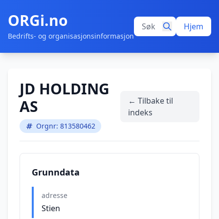
ORGi.no
Hjem
Bedrifts- og organisasjonsinformasjon
JD HOLDING
← Tilbake til
AS
indeks
Orgnr: 813580462
Grunndata
adresse
Stien