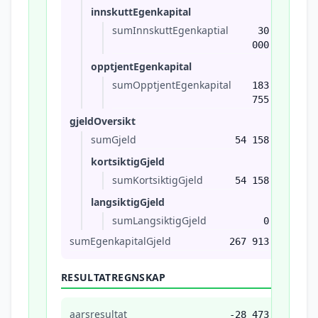
innskuttEgenkapital
sumInnskuttEgenkaptial
30
000
opptjentEgenkapital
sumOpptjentEgenkapital
183
755
gjeldOversikt
sumGjeld
54 158
kortsiktigGjeld
sumKortsiktigGjeld
54 158
langsiktigGjeld
sumLangsiktigGjeld
0
sumEgenkapitalGjeld
267 913
RESULTATREGNSKAP
aarsresultat
-28 473