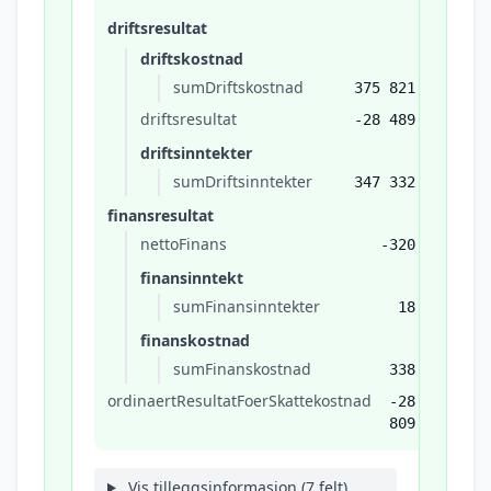
driftsresultat
driftskostnad
sumDriftskostnad
375 821
driftsresultat
-28 489
driftsinntekter
sumDriftsinntekter
347 332
finansresultat
nettoFinans
-320
finansinntekt
sumFinansinntekter
18
finanskostnad
sumFinanskostnad
338
ordinaertResultatFoerSkattekostnad
-28
809
Vis tilleggsinformasjon (7 felt)