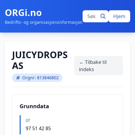
ORGi.no
Hjem
Bedrifts- og organisasjonsinformasjon
JUICYDROPS
← Tilbake til
AS
indeks
Orgnr: 813846802
Grunndata
tlf
97 51 42 85