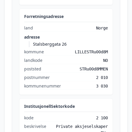
Forretningsadresse
land
Norge
adresse
Stalsberggata 26
kommune
LILLESTRu00d8M
landkode
NO
poststed
STRu00d8MMEN
postnummer
2 010
kommunenummer
3 030
InstitusjonellSektorkode
kode
2 100
beskrivelse
Private aksjeselskaper