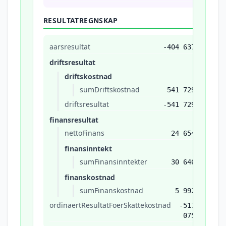
RESULTATREGNSKAP
aarsresultat
-404 637
driftsresultat
driftskostnad
sumDriftskostnad
541 729
driftsresultat
-541 729
finansresultat
nettoFinans
24 654
finansinntekt
sumFinansinntekter
30 646
finanskostnad
sumFinanskostnad
5 992
ordinaertResultatFoerSkattekostnad
-517
075