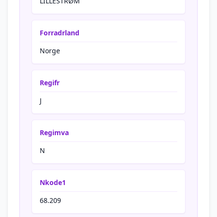
LILLESTRØM
Forradrland
Norge
Regifr
J
Regimva
N
Nkode1
68.209