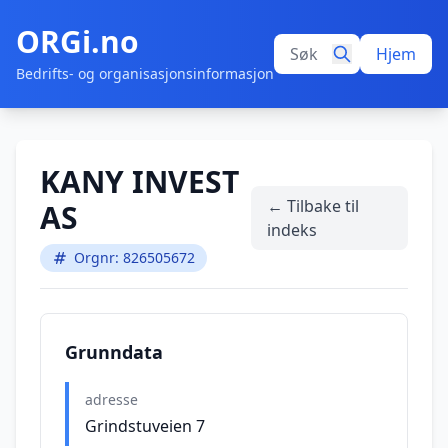
ORGi.no
Hjem
Bedrifts- og organisasjonsinformasjon
KANY INVEST
← Tilbake til
AS
indeks
Orgnr: 826505672
Grunndata
adresse
Grindstuveien 7