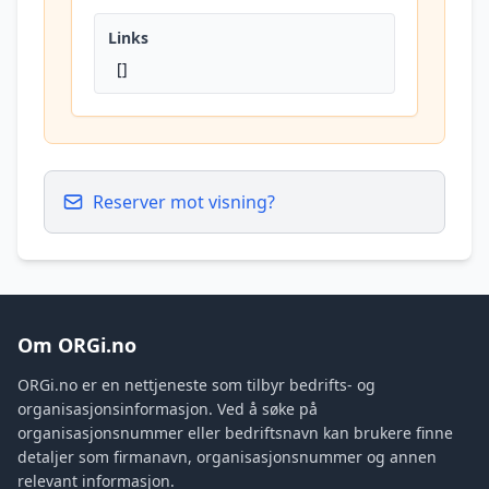
Links
[]
Reserver mot visning?
Om ORGi.no
ORGi.no er en nettjeneste som tilbyr bedrifts- og
organisasjonsinformasjon. Ved å søke på
organisasjonsnummer eller bedriftsnavn kan brukere finne
detaljer som firmanavn, organisasjonsnummer og annen
relevant informasjon.