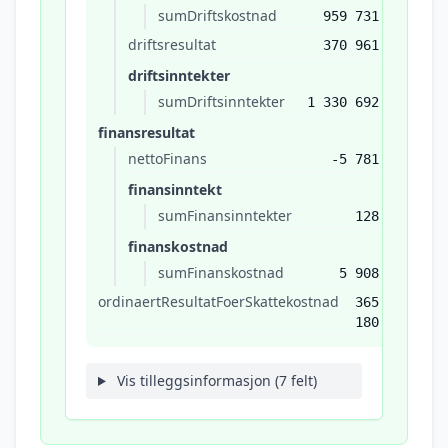
sumDriftskostnad
959 731
driftsresultat
370 961
driftsinntekter
sumDriftsinntekter
1 330 692
finansresultat
nettoFinans
-5 781
finansinntekt
sumFinansinntekter
128
finanskostnad
sumFinanskostnad
5 908
ordinaertResultatFoerSkattekostnad
365
180
Vis tilleggsinformasjon (7 felt)