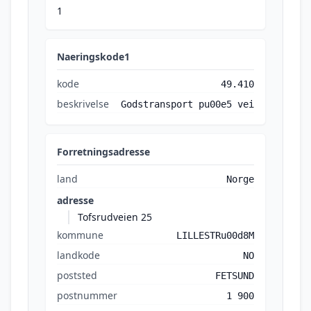
1
Naeringskode1
kode
49.410
beskrivelse
Godstransport pu00e5 vei
Forretningsadresse
land
Norge
adresse
Tofsrudveien 25
kommune
LILLESTRu00d8M
landkode
NO
poststed
FETSUND
postnummer
1 900