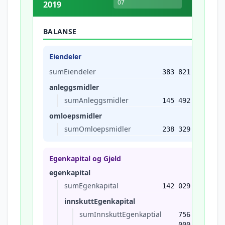
07
2019
BALANSE
Eiendeler
sumEiendeler
383 821
anleggsmidler
sumAnleggsmidler
145 492
omloepsmidler
sumOmloepsmidler
238 329
Egenkapital og Gjeld
egenkapital
sumEgenkapital
142 029
innskuttEgenkapital
sumInnskuttEgenkaptial
756
000