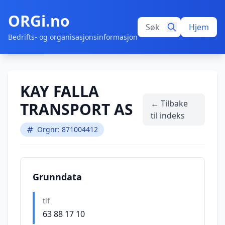
ORGi.no
Hjem
Bedrifts- og organisasjonsinformasjon
KAY FALLA
← Tilbake
TRANSPORT AS
til indeks
Orgnr: 871004412
Grunndata
tlf
63 88 17 10