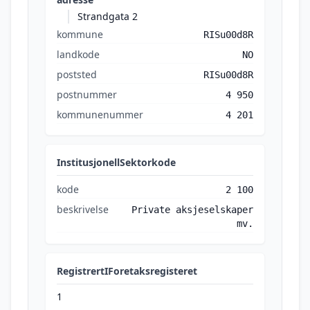
Strandgata 2
kommune
RISu00d8R
landkode
NO
poststed
RISu00d8R
postnummer
4 950
kommunenummer
4 201
InstitusjonellSektorkode
kode
2 100
beskrivelse
Private aksjeselskaper
mv.
RegistrertIForetaksregisteret
1