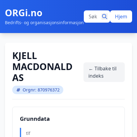
ORGi.no
Hjem
Bedrifts- og organisasjonsinformasjon
KJELL
MACDONALD
← Tilbake til
AS
indeks
Orgnr: 870976372
Grunndata
tlf