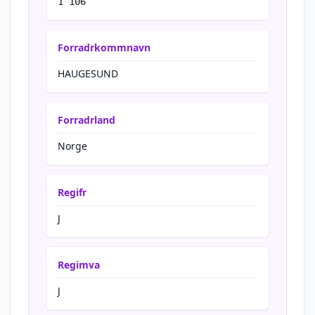
1 106
Forradrkommnavn
HAUGESUND
Forradrland
Norge
Regifr
J
Regimva
J