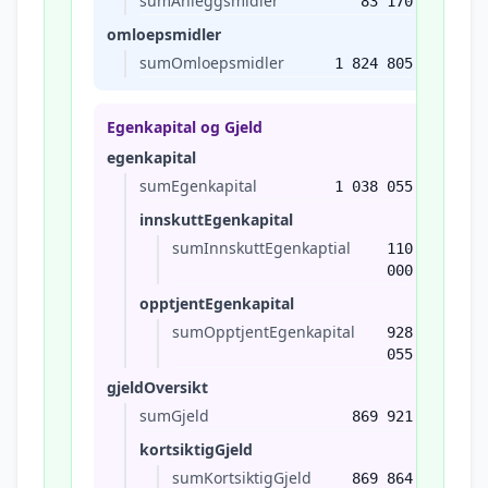
sumAnleggsmidler
83 170
omloepsmidler
sumOmloepsmidler
1 824 805
Egenkapital og Gjeld
egenkapital
sumEgenkapital
1 038 055
innskuttEgenkapital
sumInnskuttEgenkaptial
110
000
opptjentEgenkapital
sumOpptjentEgenkapital
928
055
gjeldOversikt
sumGjeld
869 921
kortsiktigGjeld
sumKortsiktigGjeld
869 864