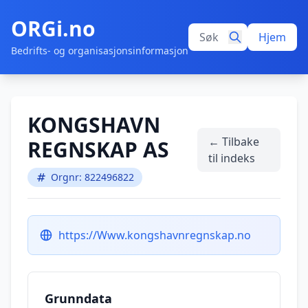
ORGi.no
Hjem
Bedrifts- og organisasjonsinformasjon
KONGSHAVN
← Tilbake
REGNSKAP AS
til indeks
Orgnr: 822496822
https://Www.kongshavnregnskap.no
Grunndata