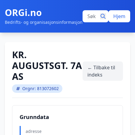
ORGi.no
Hjem
Bedrifts- og organisasjonsinformasjon
KR.
AUGUSTSGT. 7A
← Tilbake til
AS
indeks
Orgnr: 813072602
Grunndata
adresse