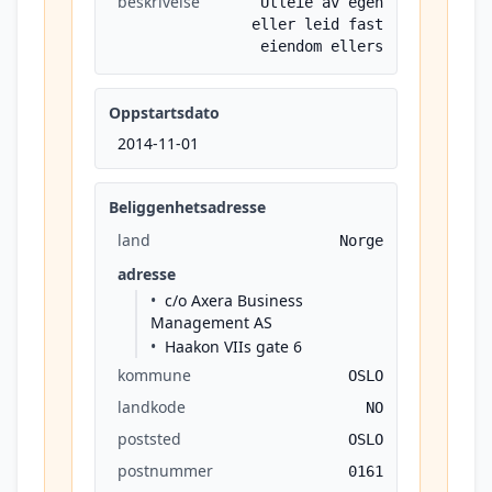
beskrivelse
Utleie av egen
eller leid fast
eiendom ellers
Oppstartsdato
2014-11-01
Beliggenhetsadresse
land
Norge
adresse
c/o Axera Business
Management AS
Haakon VIIs gate 6
kommune
OSLO
landkode
NO
poststed
OSLO
postnummer
0161