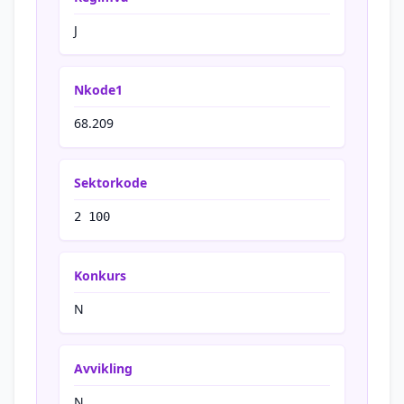
J
Nkode1
68.209
Sektorkode
2 100
Konkurs
N
Avvikling
N