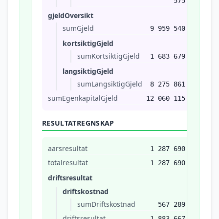
575
gjeldOversikt
sumGjeld
9 959 540
kortsiktigGjeld
sumKortsiktigGjeld
1 683 679
langsiktigGjeld
sumLangsiktigGjeld
8 275 861
sumEgenkapitalGjeld
12 060 115
RESULTATREGNSKAP
aarsresultat
1 287 690
totalresultat
1 287 690
driftsresultat
driftskostnad
sumDriftskostnad
567 289
driftsresultat
1 883 667