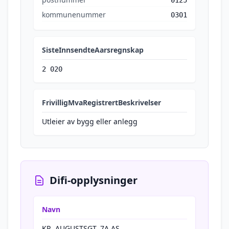
0125
kommunenummer
0301
SisteInnsendteAarsregnskap
2 020
FrivilligMvaRegistrertBeskrivelser
Utleier av bygg eller anlegg
Difi-opplysninger
Navn
KR. AUGUSTSGT. 7A AS