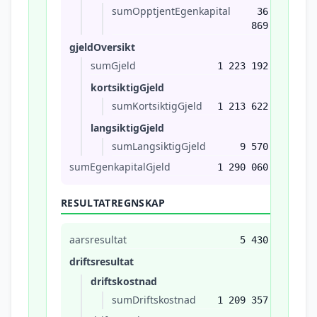
sumOpptjentEgenkapital
36
869
gjeldOversikt
sumGjeld
1 223 192
kortsiktigGjeld
sumKortsiktigGjeld
1 213 622
langsiktigGjeld
sumLangsiktigGjeld
9 570
sumEgenkapitalGjeld
1 290 060
RESULTATREGNSKAP
aarsresultat
5 430
driftsresultat
driftskostnad
sumDriftskostnad
1 209 357