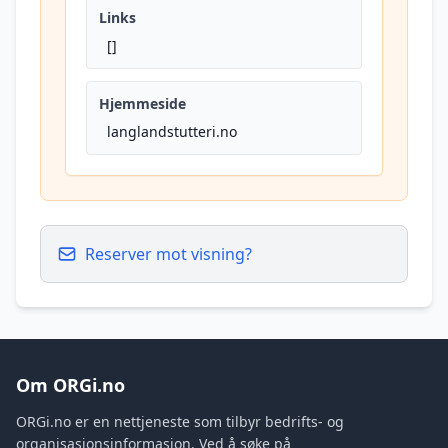
Links
[]
Hjemmeside
langlandstutteri.no
Reserver mot visning?
Om ORGi.no
ORGi.no er en nettjeneste som tilbyr bedrifts- og
organisasjonsinformasjon. Ved å søke på