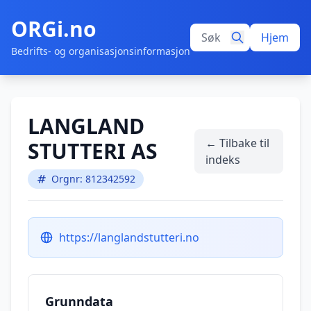
ORGi.no
Hjem
Bedrifts- og organisasjonsinformasjon
LANGLAND
← Tilbake til
STUTTERI AS
indeks
Orgnr: 812342592
https://langlandstutteri.no
Grunndata