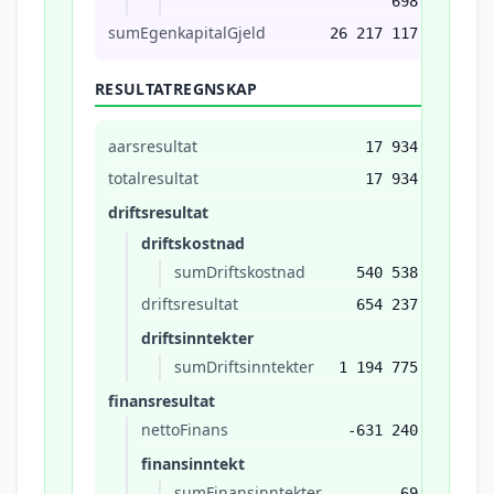
698
sumEgenkapitalGjeld
26 217 117
RESULTATREGNSKAP
aarsresultat
17 934
totalresultat
17 934
driftsresultat
driftskostnad
sumDriftskostnad
540 538
driftsresultat
654 237
driftsinntekter
sumDriftsinntekter
1 194 775
finansresultat
nettoFinans
-631 240
finansinntekt
sumFinansinntekter
69