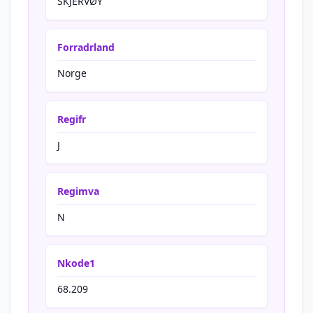
SKJERVØY
Forradrland
Norge
Regifr
J
Regimva
N
Nkode1
68.209