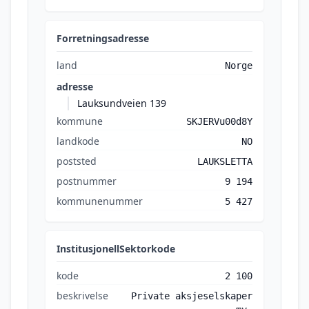
Forretningsadresse
land
Norge
adresse
Lauksundveien 139
kommune
SKJERVu00d8Y
landkode
NO
poststed
LAUKSLETTA
postnummer
9 194
kommunenummer
5 427
InstitusjonellSektorkode
kode
2 100
beskrivelse
Private aksjeselskaper