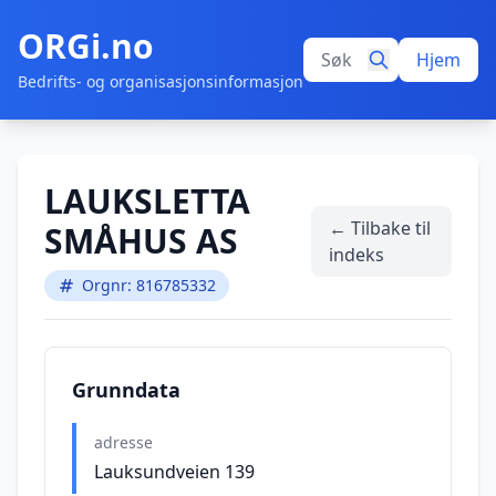
ORGi.no
Hjem
Bedrifts- og organisasjonsinformasjon
LAUKSLETTA
← Tilbake til
SMÅHUS AS
indeks
Orgnr: 816785332
Grunndata
adresse
Lauksundveien 139