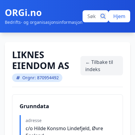
ORGi.no
Hjem
Bedrifts- og organisasjonsinformasjon
LIKNES
← Tilbake til
EIENDOM AS
indeks
Orgnr: 870954492
Grunndata
adresse
c/o Hilde Konsmo Lindefjeld, Øvre