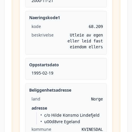
2000-11-21
Naeringskode1
kode
68.209
beskrivelse
Utleie av egen
eller leid fast
eiendom ellers
Oppstartsdato
1995-02-19
Beliggenhetsadresse
land
Norge
adresse
c/o Hilde Konsmo Lindefjeld
u00d8vre Egeland
kommune
KVINESDAL