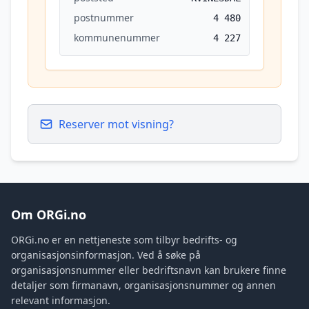
postnummer
4 480
kommunenummer
4 227
Reserver mot visning?
Om ORGi.no
ORGi.no er en nettjeneste som tilbyr bedrifts- og
organisasjonsinformasjon. Ved å søke på
organisasjonsnummer eller bedriftsnavn kan brukere finne
detaljer som firmanavn, organisasjonsnummer og annen
relevant informasjon.