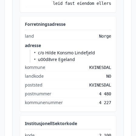
leid fast eiendom ellers
Forretningsadresse
land
Norge
adresse
c/o Hilde Konsmo Lindefjeld
u00d8vre Egeland
kommune
KVINESDAL
landkode
NO
poststed
KVINESDAL
postnummer
4 480
kommunenummer
4 227
InstitusjonellSektorkode
kode
2 100