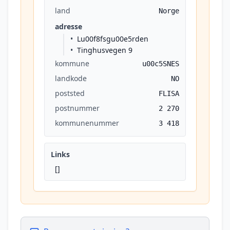
land
Norge
adresse
Lu00f8fsgu00e5rden
Tinghusvegen 9
kommune
u00c5SNES
landkode
NO
poststed
FLISA
postnummer
2 270
kommunenummer
3 418
Links
[]