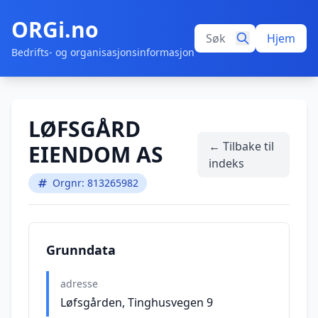
ORGi.no
Hjem
Bedrifts- og organisasjonsinformasjon
LØFSGÅRD
← Tilbake til
EIENDOM AS
indeks
Orgnr: 813265982
Grunndata
adresse
Løfsgården, Tinghusvegen 9