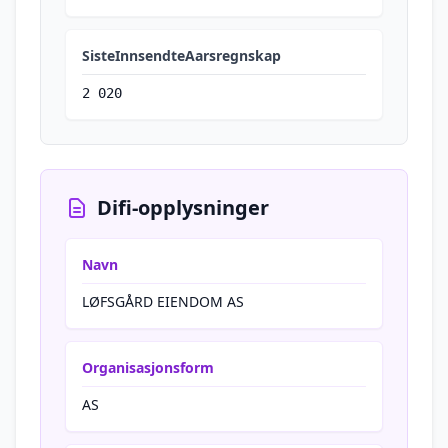
SisteInnsendteAarsregnskap
2 020
Difi-opplysninger
Navn
LØFSGÅRD EIENDOM AS
Organisasjonsform
AS