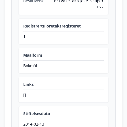
beskrivelse
Private aksjeselskaper
mv.
RegistrertIForetaksregisteret
1
Maalform
Bokmål
Links
[]
Stiftelsesdato
2014-02-13