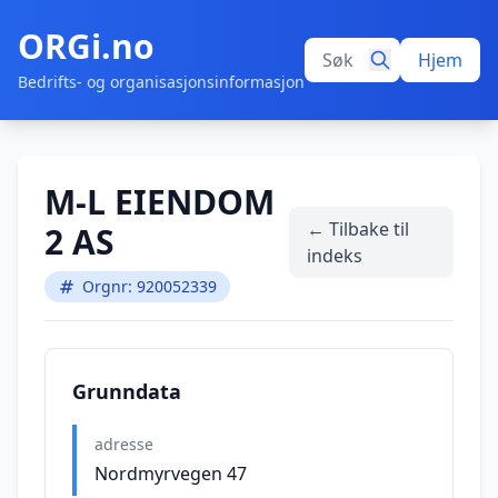
ORGi.no
Hjem
Bedrifts- og organisasjonsinformasjon
M-L EIENDOM
← Tilbake til
2 AS
indeks
Orgnr: 920052339
Grunndata
adresse
Nordmyrvegen 47