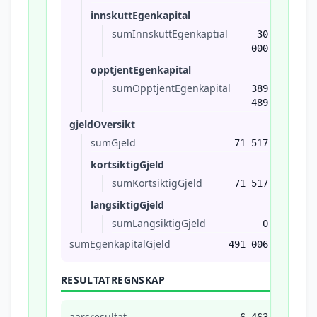
innskuttEgenkapital
sumInnskuttEgenkaptial
30
000
opptjentEgenkapital
sumOpptjentEgenkapital
389
489
gjeldOversikt
sumGjeld
71 517
kortsiktigGjeld
sumKortsiktigGjeld
71 517
langsiktigGjeld
sumLangsiktigGjeld
0
sumEgenkapitalGjeld
491 006
RESULTATREGNSKAP
aarsresultat