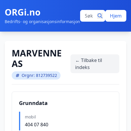
ORGi.no
Hjem
Bedrifts- og organisasjonsinformasjon
MARVENNE
← Tilbake til
AS
indeks
Orgnr: 812739522
Grunndata
mobil
404 07 840