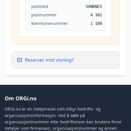
poststed
SANDNES
postnummer
4 301
kommunenummer
1 108
Reserver mot visning?
Om ORGi.no
ORGi.no er en nettjeneste som tilbyr bedrifts- og
organisasjonsinformasjon. Ved å søke på
organisasjonsnummer eller bedriftsnavn kan brukere finne
detaljer som firmanavn, organisasjonsnummer og annen