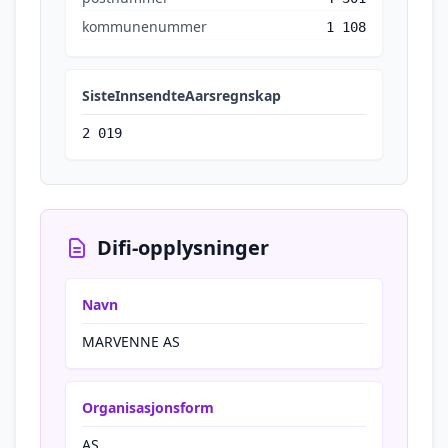
kommunenummer
1 108
SisteInnsendteAarsregnskap
2 019
Difi-opplysninger
Navn
MARVENNE AS
Organisasjonsform
AS