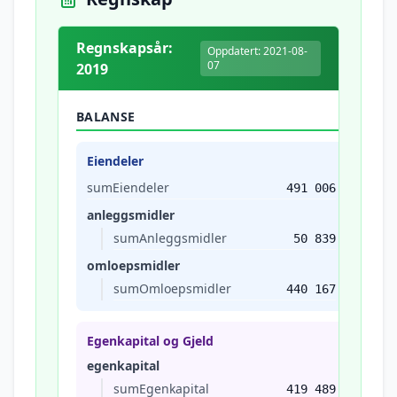
Regnskapsår:
Oppdatert: 2021-08-
07
2019
BALANSE
Eiendeler
sumEiendeler
491 006
anleggsmidler
sumAnleggsmidler
50 839
omloepsmidler
sumOmloepsmidler
440 167
Egenkapital og Gjeld
egenkapital
sumEgenkapital
419 489